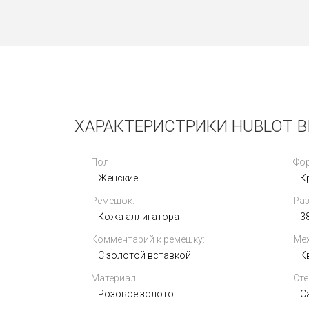
б/у
ХАРАКТЕРИСТРИКИ HUBLOT BI
Пол:
Фор
Женские
К
Ремешок:
Раз
Hublot Spirit of Big Bang Blue Ceramic
King Gold Diamonds 39mm
Кожа аллигатора
3
665.EO.891L.LR.1204
Комментарий к ремешку:
Мех
990 000
i
С золотой вставкой
К
Материал:
Сте
Розовое золото
С