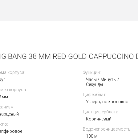
G BANG 38 MM RED GOLD CAPPUCCINO DI
ма корпуса:
Функции:
руг
Часы / Минуты /
Секунды
мер корпуса:
Циферблат:
8 мм
Углеродное волокно
анизм:
Цвет циферблата:
варцевый
Коричневый
кло:
Водонепроницаемость:
апфировое
100 м