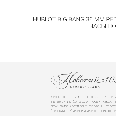
HUBLOT BIG BANG 38 MM RE
ЧАСЫ ПО
Сервис-салон Vertu "Невский 105" н
пытается им быть для любых марок ча
этом сайте. Абсолютно все часы и телеф
"Невский 105" имели и имеют своих хозяе