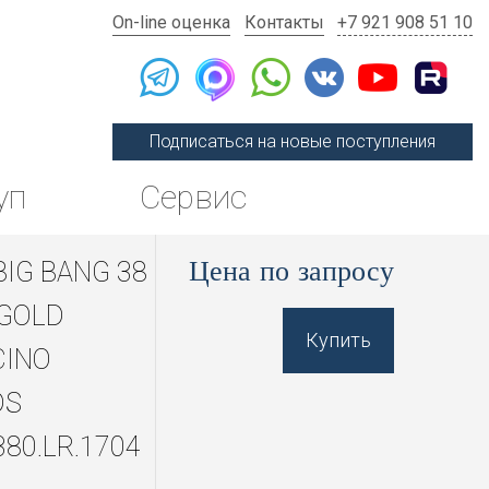
On-line оценка
Контакты
+7 921 908 51 10
Подписаться на новые поступления
уп
Сервис
Цена по запросу
BIG BANG 38
GOLD
Купить
CINO
DS
380.LR.1704