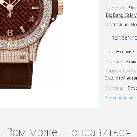
Категории:
Час
Big Bang 38 M
Состояние: Н
REF: 361.P
Пол:
Женские
Ремешок:
Кожа
Комментарий к 
С золотой вста
Материал:
Роз
Все характерис
Вам может понравиться