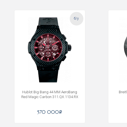
б/у
Hublot Big Bang 44 MM AeroBang
Brei
Red Magic Carbon 311.QX.1134.RX
570 000
i