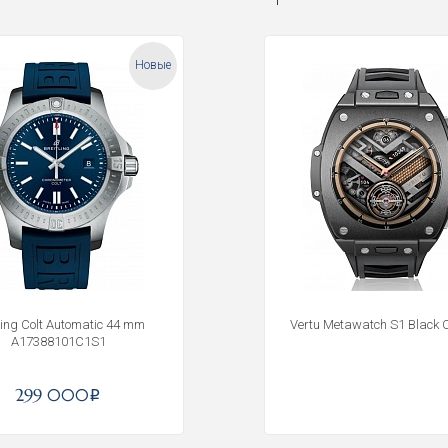
Новые
tling Colt Automatic 44 mm
Vertu Metawatch S1 Black 
A17388101C1S1
Получать на почту
299 000
i