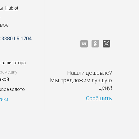
ы
Hublot
M
овое
C.3380.LR.1704
 аллигатора
ремешку:
Нашли дешевле?
вкой
Мы предложим лучшую
цену!
овое золото
Сообщить
тики