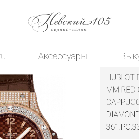
tu
Аксессуары
Вык
HUBLOT 
MM RED 
CAPPUC
DIAMON
361.PC.3