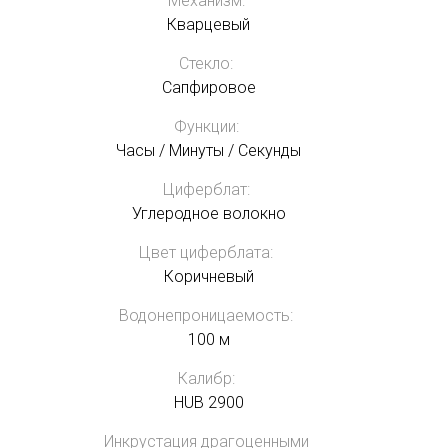
Механизм:
Кварцевый
Стекло:
Сапфировое
Функции:
Часы / Минуты / Секунды
Циферблат:
Углеродное волокно
Цвет циферблата:
Коричневый
Водонепроницаемость:
100 м
Калибр:
HUB 2900
Инкрустация драгоценными