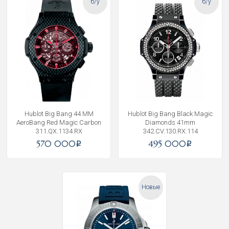
б/у
б/у
Hublot Big Bang 44 MM
Hublot Big Bang Black Magic
AeroBang Red Magic Carbon
Diamonds 41mm
311.QX.1134.RX
342.CV.130.RX.114
570 000
495 000
i
i
Новые