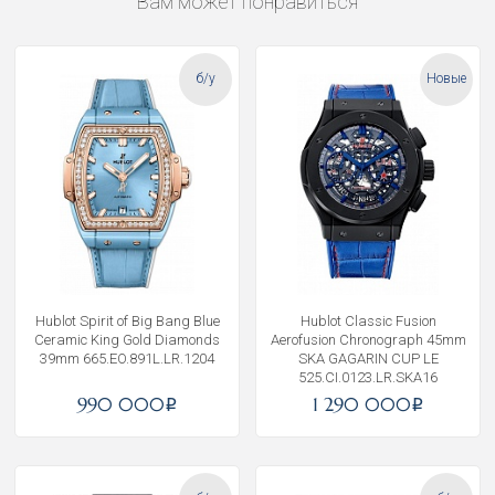
Вам может понравиться
б/у
Новые
Hublot Spirit of Big Bang Blue
Hublot Classic Fusion
Ceramic King Gold Diamonds
Aerofusion Chronograph 45mm
39mm 665.EO.891L.LR.1204
SKA GAGARIN CUP LE
525.CI.0123.LR.SKA16
990 000
1 290 000
i
i