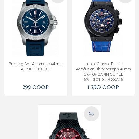
Breitling Colt Automatic 44 mm
Hublot Classic Fusion
A17388101C1S1
Aerofusion Chronograph 45mm
SKA GAGARIN CUP LE
525.CI.0123.LR.SKA16
299 000
1 290 000
i
i
б/у