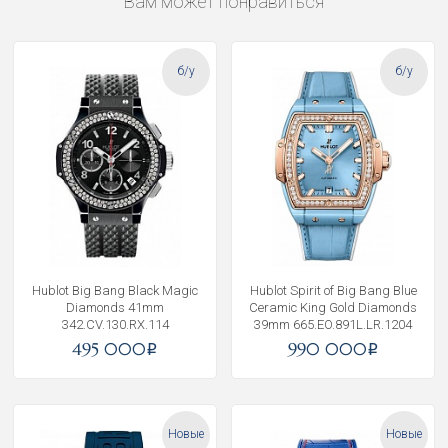
Вам может понравиться
б/у
б/у
Hublot Big Bang Black Magic
Hublot Spirit of Big Bang Blue
Diamonds 41mm
Ceramic King Gold Diamonds
342.CV.130.RX.114
39mm 665.EO.891L.LR.1204
495 000
990 000
i
i
Новые
Новые