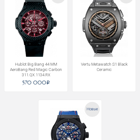
Hublot Big Bang 44 MM
Vertu Metawatch S1 Black
AeroBang Red Magic Carbon
Ceramic
311.QX.1134.RX
570 000
i
Новые