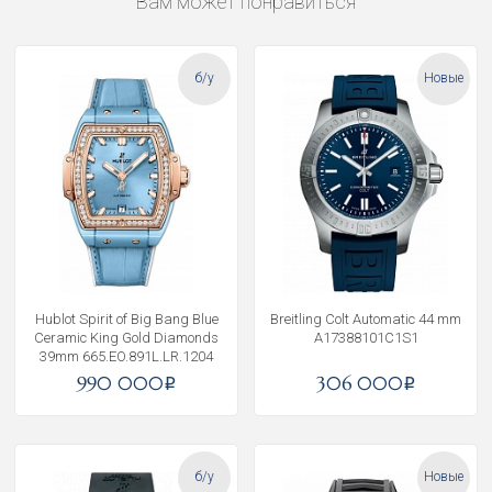
Вам может понравиться
б/у
Новые
Hublot Spirit of Big Bang Blue
Breitling Colt Automatic 44 mm
Ceramic King Gold Diamonds
A17388101C1S1
39mm 665.EO.891L.LR.1204
990 000
306 000
i
i
б/у
Новые