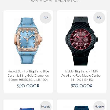
Вам может понравиться
б/у
б/у
Hublot Spirit of Big Bang Blue
Hublot Big Bang 44 MM
Ceramic King Gold Diamonds
AeroBang Red Magic Carbon
39mm 665.EO.891L.LR.1204
311.QX.1134.RX
990 000
570 000
i
i
Новые
Новые