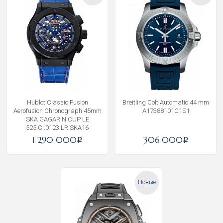
Hublot Classic Fusion
Breitling Colt Automatic 44 mm
Aerofusion Chronograph 45mm
A17388101C1S1
SKA GAGARIN CUP LE
525.CI.0123.LR.SKA16
1 290 000
306 000
i
i
Новые
Получать на почту