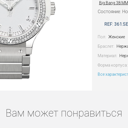
Big Bang 38 M
Состояние: Н
REF: 361.S
Пол:
Женские
Браслет:
Нерж
Материал:
Нер
Форма корпуса:
Все характерис
Вам может понравиться