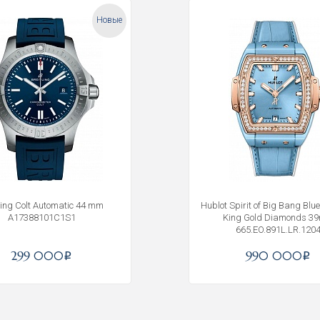
Новые
tling Colt Automatic 44 mm
Hublot Spirit of Big Bang Blu
A17388101C1S1
King Gold Diamonds 3
665.EO.891L.LR.120
Получать на почту
299 000
990 000
i
i