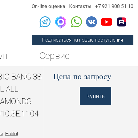
On-line оценка
Контакты
+7 921 908 51 10
Подписаться на новые поступления
уп
Сервис
Цена по запросу
BIG BANG 38
L ALL
Купить
IAMONDS
010.SE.1104
ы
Hublot