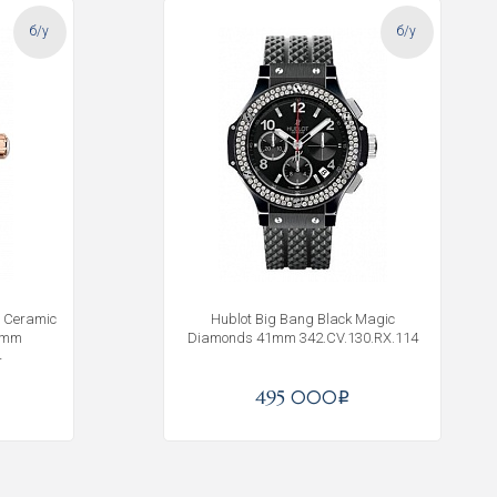
б/у
б/у
e Ceramic
Hublot Big Bang Black Magic
9mm
Diamonds 41mm 342.CV.130.RX.114
4
495 000
i