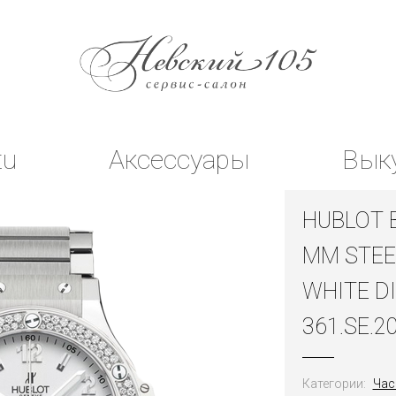
tu
Аксессуары
Вык
HUBLOT 
MM STEE
WHITE D
361.SE.2
Категории:
Час