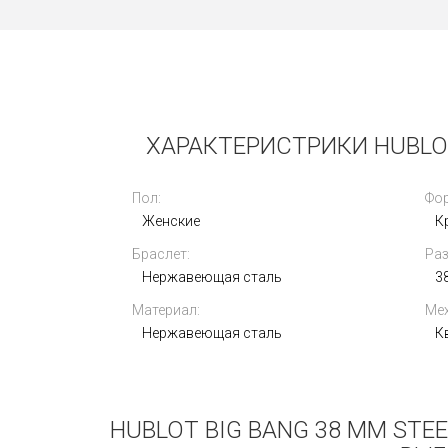
Новые
ХАРАКТЕРИСТРИКИ HUBLOT 
Пол:
Фор
Женские
К
Браслет:
Раз
Hublot Classic Fusion Aerofusion
Chronograph 45mm SKA GAGARIN
Нержавеющая сталь
3
CUP LE 525.CI.0123.LR.SKA16
Материал:
Мех
1 290 000
i
Нержавеющая сталь
К
HUBLOT BIG BANG 38 MM STEE