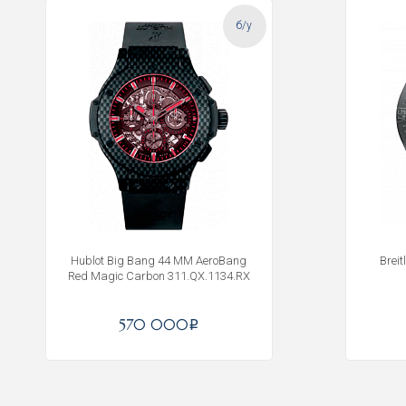
б/у
Hublot Big Bang 44 MM AeroBang
Brei
Red Magic Carbon 311.QX.1134.RX
570 000
i