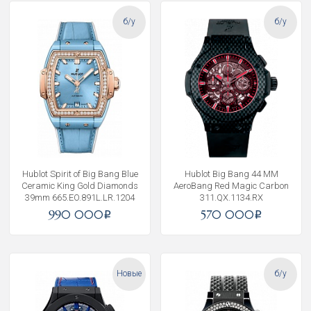
б/у
б/у
Hublot Spirit of Big Bang Blue
Hublot Big Bang 44 MM
Ceramic King Gold Diamonds
AeroBang Red Magic Carbon
39mm 665.EO.891L.LR.1204
311.QX.1134.RX
990 000
570 000
i
i
Новые
б/у