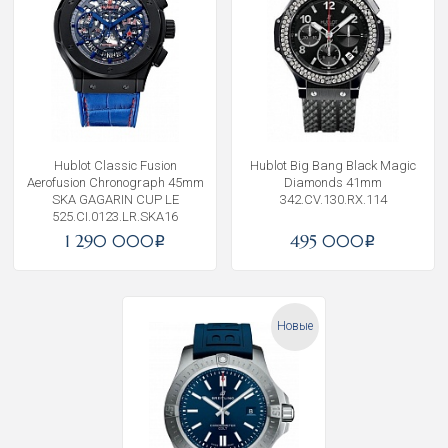
Hublot Classic Fusion
Hublot Big Bang Black Magic
Aerofusion Chronograph 45mm
Diamonds 41mm
SKA GAGARIN CUP LE
342.CV.130.RX.114
525.CI.0123.LR.SKA16
1 290 000
495 000
i
i
Новые
Получать на почту