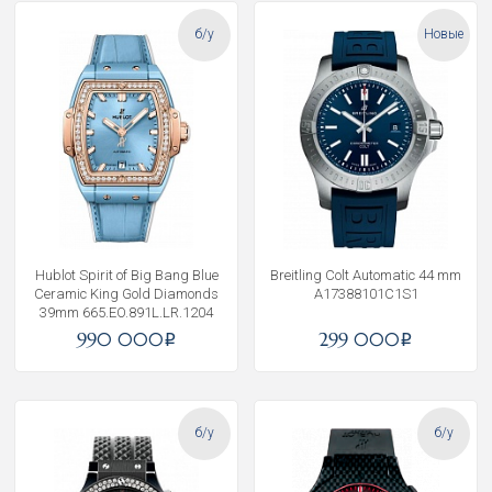
б/у
Новые
Hublot Spirit of Big Bang Blue
Breitling Colt Automatic 44 mm
Ceramic King Gold Diamonds
A17388101C1S1
39mm 665.EO.891L.LR.1204
990 000
299 000
i
i
б/у
б/у