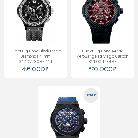
Hublot Big Bang Black Magic
Hublot Big Bang 44 MM
Diamonds 41mm
AeroBang Red Magic Carbon
342.CV.130.RX.114
311.QX.1134.RX
495 000
570 000
i
i
Новые
Получать на почту