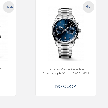
Новые
б/у
42mm
Longines Master Collection
Chronograph 40mm L2.629.4.92.6
190 000
i