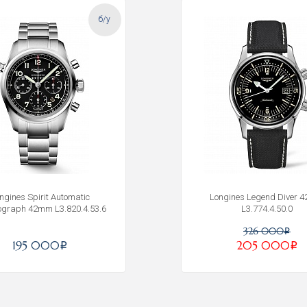
б/у
ngines Spirit Automatic
Longines Legend Diver 
ograph 42mm L3.820.4.53.6
L3.774.4.50.0
326 000
i
195 000
205 000
i
i