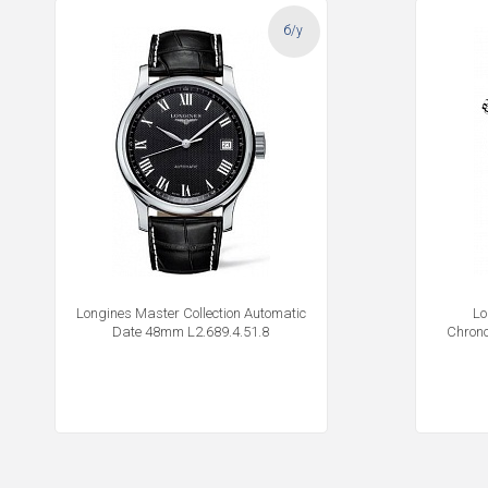
б/у
Longines Master Collection Automatic
Lo
Date 48mm L2.689.4.51.8
Chron