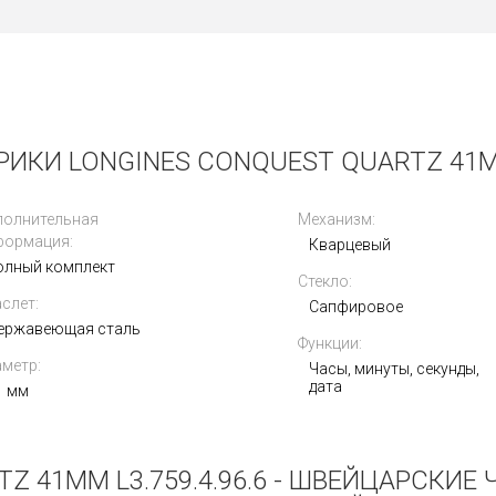
Получать на почту
ИКИ LONGINES CONQUEST QUARTZ 41MM 
полнительная
Механизм:
формация:
Кварцевый
олный комплект
Стекло:
слет:
Сапфировое
ержавеющая сталь
Функции:
метр:
Часы, минуты, секунды,
дата
1 мм
Z 41MM L3.759.4.96.6 - ШВЕЙЦАРСКИЕ