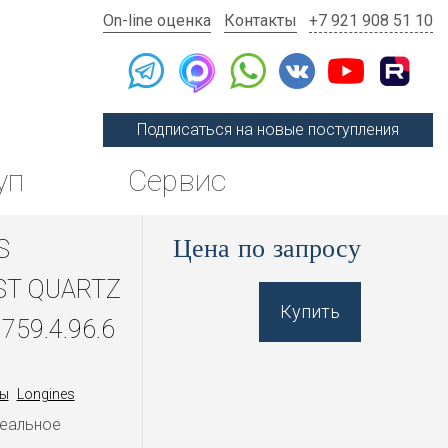
On-line оценка
Контакты
+7 921 908 51 10
Подписаться на новые поступления
уп
Сервис
Цена по запросу
S
T QUARTZ
Купить
759.4.96.6
ы
Longines
деальное