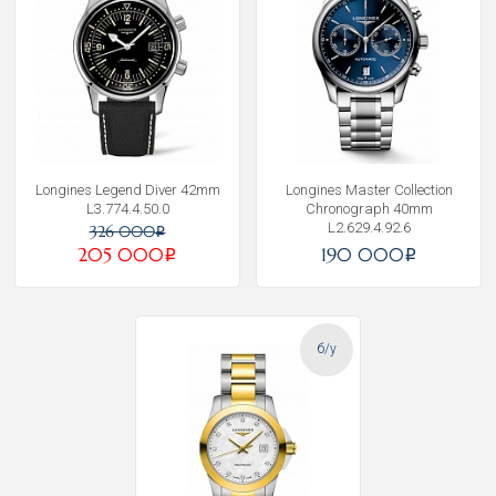
Longines Legend Diver 42mm
Longines Master Collection
L3.774.4.50.0
Chronograph 40mm
L2.629.4.92.6
326 000
i
205 000
190 000
i
i
б/у