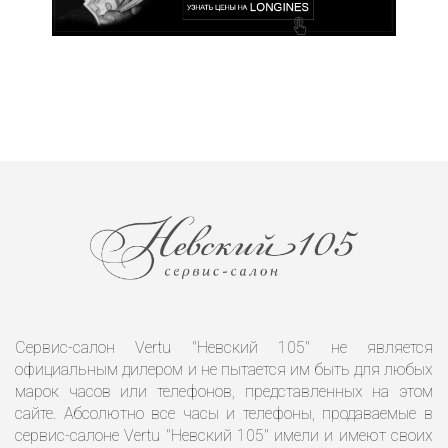
Сервис-салон Vertu "Невский 105" не является
официальным дилером и не пытается им быть для любых
марок часов или телефонов, представленных на этом
сайте. Абсолютно все часы и телефоны, продаваемые в
сервис-салоне Vertu "Невский 105" имели и имеют своих