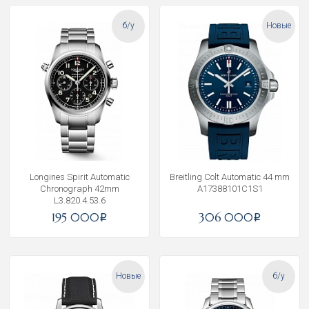
б/у
Новые
Longines Spirit Automatic
Breitling Colt Automatic 44 mm
Chronograph 42mm
A17388101C1S1
L3.820.4.53.6
195 000
306 000
i
i
Новые
б/у