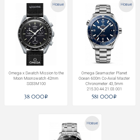
Новые
Новые
Omega x Swatch Mission to the
Omega Seamaster Planet
Moon Moonswatch 42mm
Ocean 600m Co-Axial Master
S033M100
Chronometer 43,5mm
215.30.44.21.03.001
38 000
581 000
i
i
Новые
Получать на почту