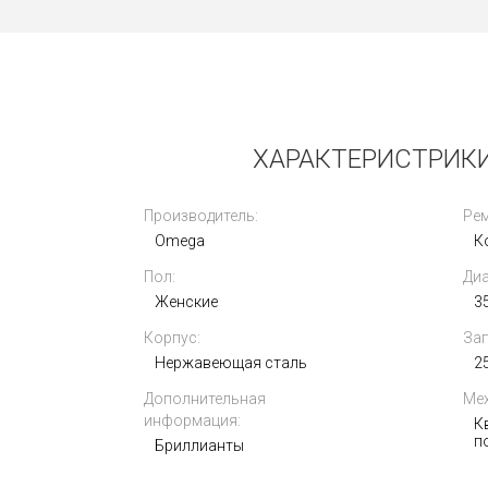
б/у
ХАРАКТЕРИСТРИКИ 
Производитель:
Ре
Omega
К
Пол:
Диа
Omega De Ville Hour Vision 41mm
431.30.41.21.01.001
Женские
3
Корпус:
Зап
Нержавеющая сталь
2
Дополнительная
Мех
информация:
К
п
Бриллианты