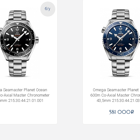
б/у
 Seamaster Planet Ocean
Omega Seamaster Planet
o-Axial Master Chronometer
600m Co-Axial Master Chro
5mm 215.30.44.21.01.001
43,5mm 215.30.44.21.03
581 000
i