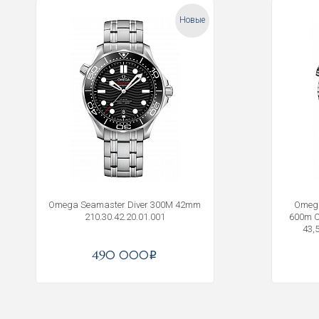
Новые
Omega Seamaster Diver 300M 42mm
Omega
210.30.42.20.01.001
600m C
43,
490 000
i