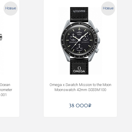
Новые
Новые
 Ocean
Omega x Swatch Mission to the Moon
nometer
Moonswatch 42mm S033M100
.001
38 000
i