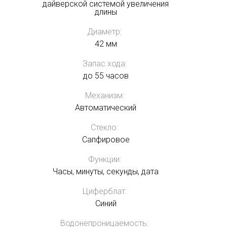
дайверской системой увеличения
длины
Диаметр:
42 мм
Запас хода:
до 55 часов
Механизм:
Автоматический
Стекло:
Сапфировое
Функции:
Часы, минуты, секунды, дата
Циферблат:
Получать на почту
Синий
Водонепроницаемость: