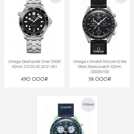
Omega Seamaster Diver 300M
Omega x Swatch Mission to the
42mm 210.30.42.20.01.001
Moon Moonswatch 42mm
S033M100
490 000
38 000
i
i
Новые