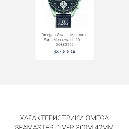
Omega x Swatch Mission on
Earth Moonswatch 42mm
SO33G100
38 000
i
ХАРАКТЕРИСТРИКИ OMEGA
SEAMASTER DIVER 300M 42MM