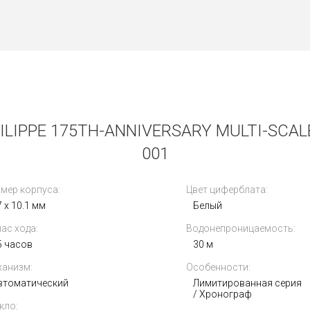
LIPPE 175TH-ANNIVERSARY MULTI-SCA
001
мер корпуса:
Цвет циферблата:
 x 10.1 мм
Белый
ас хода:
Водонепроницаемость:
5 часов
30 м
анизм:
Особенности:
втоматический
Лимитированная серия
/ Хронограф
кло: