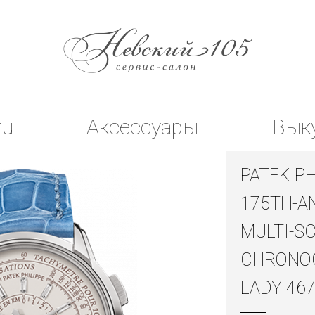
tu
Аксессуары
Вык
PATEK PH
175TH-A
MULTI-S
CHRONO
LADY 46