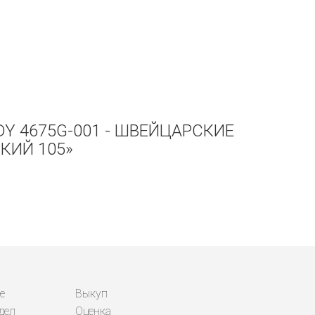
DY 4675G-001 - ШВЕЙЦАРСКИЕ
КИЙ 105»
е
Выкуп
дел
Оценка