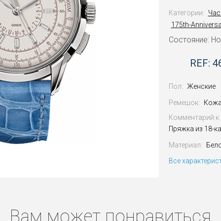
Категории:
Час
175th-Anniversa
Состояние: Н
REF: 4
Пол:
Женские
Ремешок:
Кожа
Комментарий к 
Пряжка из 18-к
Материал:
Бел
Все характерис
Вам может понравиться