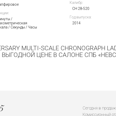
Калибр:
апфировое
CH 28-520
кции:
Год выпуска:
инуты /
ахометрическая
2014
кала / Секунды / Часы
VERSARY MULTI-SCALE CHRONOGRAPH LA
 ВЫГОДНОЙ ЦЕНЕ В САЛОНЕ СПБ «НЕВС
Сегодня в продаж
Комиссионный от