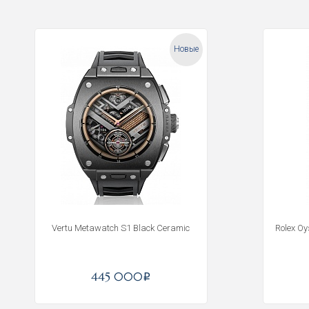
Новые
Vertu Metawatch S1 Black Ceramic
Rolex O
445 000
i