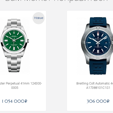
Новые
yster Perpetual 41mm 124300-
Breitling Colt Automatic 
0005
A17388101C1S1
1 054 000
306 000
i
i
Получать на почту