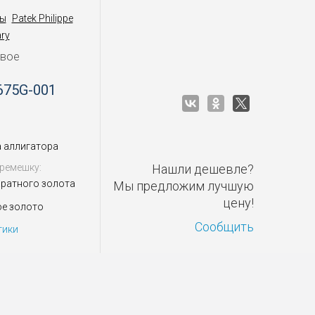
ы
Patek Philippe
ry
овое
675G-001
 аллигатора
ремешку:
Нашли дешевле?
аратного золота
Мы предложим лучшую
цену!
ое золото
Сообщить
тики