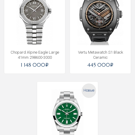
Chopard Alpine Eagle Large
Vertu Metawatch S1 Black
41mm 298600-3000
Ceramic
1 148 000
445 000
i
i
Новые