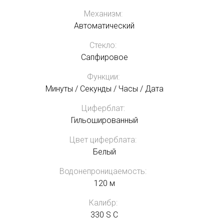
Механизм:
Автоматический
Стекло:
Сапфировое
Функции:
Минуты / Секунды / Часы / Дата
Циферблат:
Гильошированный
Цвет циферблата:
Белый
Водонепроницаемость:
120 м
Калибр:
330 S C