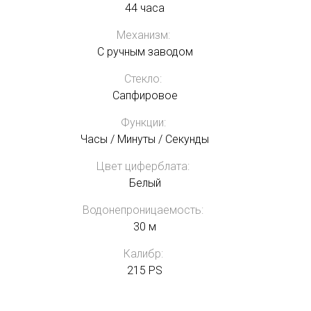
44 часа
Механизм:
С ручным заводом
Стекло:
Сапфировое
Функции:
Часы / Минуты / Секунды
Цвет циферблата:
Белый
Водонепроницаемость:
30 м
Калибр:
215 PS