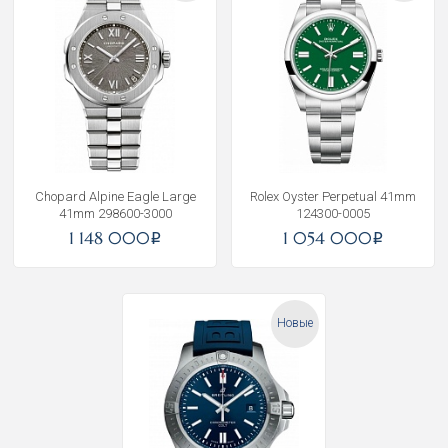
Chopard Alpine Eagle Large
Rolex Oyster Perpetual 41mm
41mm 298600-3000
124300-0005
1 148 000
1 054 000
i
i
Новые