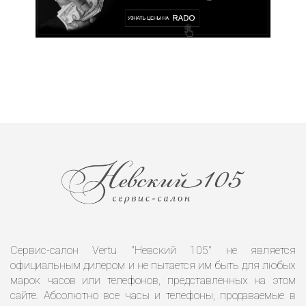
Сервис-салон Vertu "Невский 105" не является
официальным дилером и не пытается им быть для любых
марок часов или телефонов, представленных на этом
сайте. Абсолютно все часы и телефоны, продаваемые в