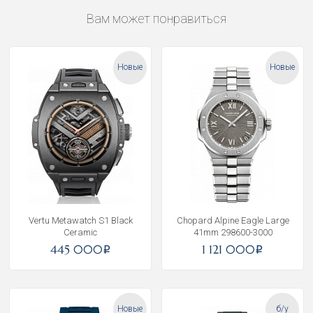
Вам может понравиться
Новые
Новые
Vertu Metawatch S1 Black
Chopard Alpine Eagle Large
Ceramic
41mm 298600-3000
445 000
1 121 000
i
i
Новые
б/у