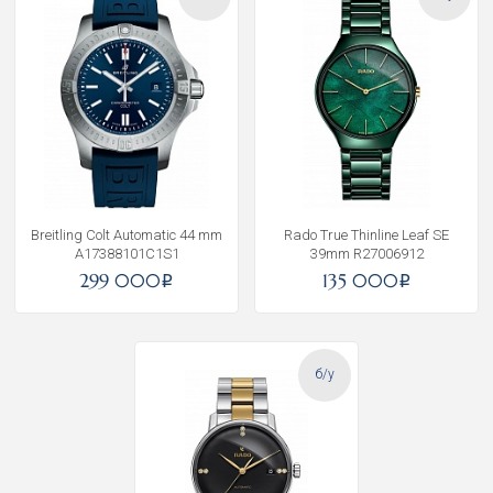
Breitling Colt Automatic 44 mm
Rado True Thinline Leaf SE
A17388101C1S1
39mm R27006912
299 000
135 000
i
i
б/у