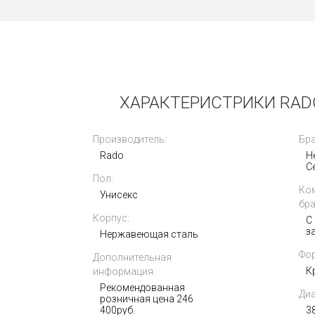
б/у
ХАРАКТЕРИСТРИКИ RADO
Производитель:
Бра
Rado
Н
C
Пол:
Breguet Marine Chronograph Gold
Ко
42mm 5827BA
Унисекс
бра
Корпус:
C
2 250 000
з
i
Нержавеющая сталь
Фор
Дополнительная
К
информация:
Рекомендованная
Диа
розничная цена 246
400руб.
3