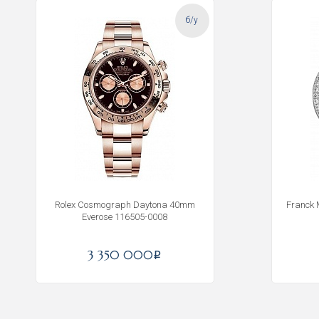
б/у
Rolex Cosmograph Daytona 40mm
Franck 
Everose 116505-0008
3 350 000
i