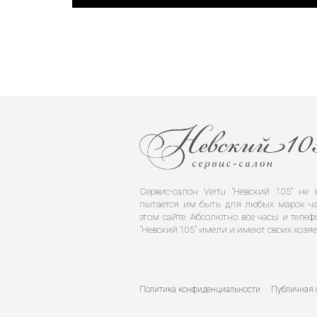
Сервис-салон Vertu "Невский 105" н
пытается им быть для любых марок ча
этом сайте. Абсолютно все часы и телеф
"Невский 105" имели и имеют своих хозяе
Политика конфиденциальности
Публичная 