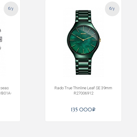
б/у
б/у
rseas
Rado True Thinline Leaf SE 39mm
/B01A-
R27006912
135 000
i