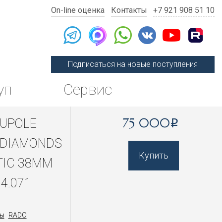
On-line оценка
Контакты
+7 921 908 51 10
Подписаться на новые поступления
уп
Сервис
75 000
UPOLE
i
 DIAMONDS
Купить
IC 38MM
.4.071
ы
RADO