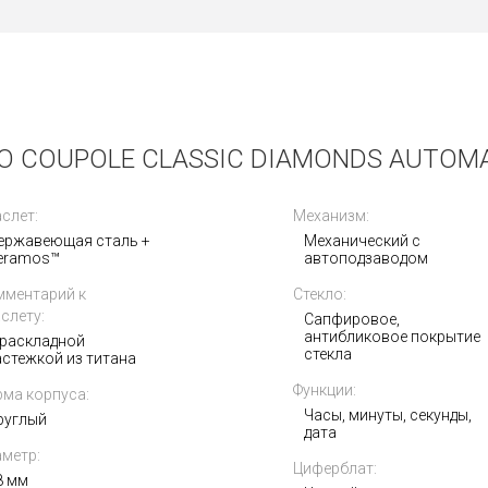
Получать на почту
 COUPOLE CLASSIC DIAMONDS AUTOMATI
слет:
Механизм:
ержавеющая сталь +
Механический с
eramos™
автоподзаводом
мментарий к
Стекло:
слету:
Сапфировое,
антибликовое покрытие
 раскладной
стекла
астежкой из титана
Функции:
ма корпуса:
Часы, минуты, секунды,
руглый
дата
метр:
Циферблат:
8 мм