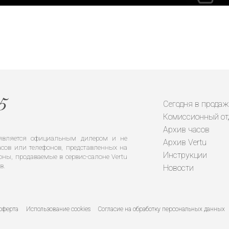
Сегодня в продаж
Комиссионный от
Архив часов
е является официальным дилером и не
Архив Vertu
сов или телефонов, представленных на
Инструкции
оны, продаваемые в сервис-салоне Vertu
в.
Новости
оферта
Использование cookies
Согласие на обработку персональных данных