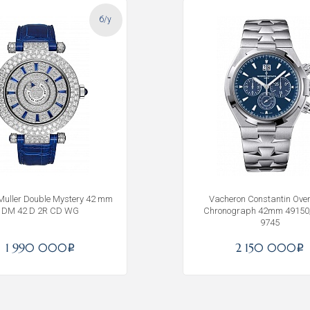
б/у
Muller Double Mystery 42 mm
Vacheron Constantin Ove
DM 42 D 2R CD WG
Chronograph 42mm 49150
9745
1 990 000
2 150 000
i
i