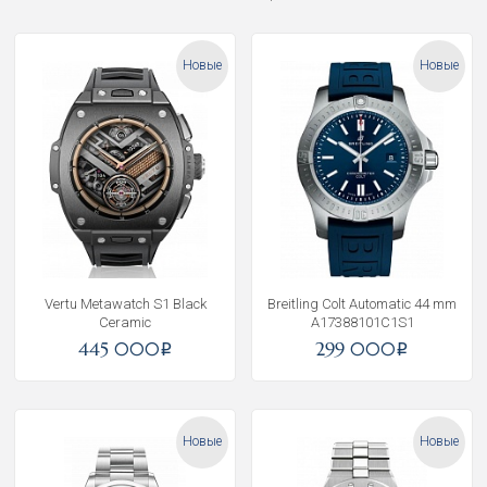
Новые
Новые
Vertu Metawatch S1 Black
Breitling Colt Automatic 44 mm
Ceramic
A17388101C1S1
445 000
299 000
i
i
Новые
Новые