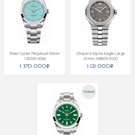
Rolex Oyster Perpetual 36mm
Chopard Alpine Eagle Large
126000-0006
41mm 298600-3000
1 370 000
1 121 000
i
i
Новые