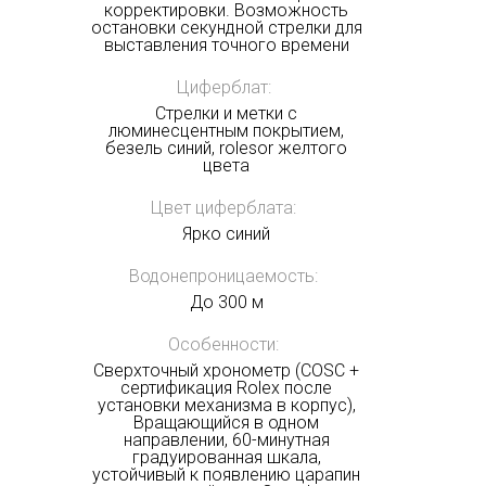
корректировки. Возможность
остановки секундной стрелки для
выставления точного времени
Циферблат:
Стрелки и метки с
люминесцентным покрытием,
безель синий, rolesor желтого
цвета
Цвет циферблата:
Ярко синий
Водонепроницаемость:
До 300 м
Особенности:
Сверхточный хронометр (COSC +
сертификация Rolex после
установки механизма в корпус),
Вращающийся в одном
направлении, 60-минутная
градуированная шкала,
устойчивый к появлению царапин