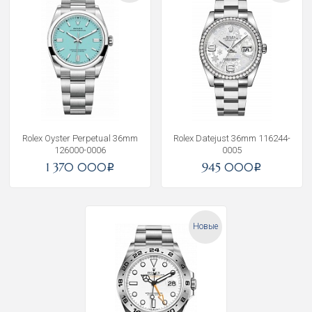
Rolex Oyster Perpetual 36mm
Rolex Datejust 36mm 116244-
126000-0006
0005
1 370 000
945 000
i
i
Новые