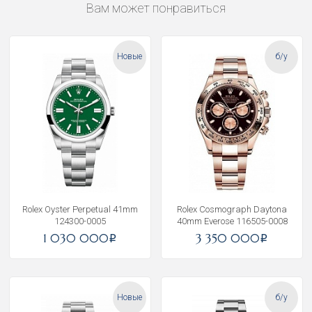
Вам может понравиться
Новые
б/у
Rolex Oyster Perpetual 41mm
Rolex Cosmograph Daytona
124300-0005
40mm Everose 116505-0008
1 030 000
3 350 000
i
i
Новые
б/у