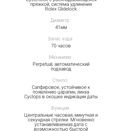
пряжкой, система удлинения
Rolex Glidelock
Диаметр:
41мм
Запас хода:
70 часов
Механизм:
Perpetual, автоматический
подзавод
Стекло:
Сапфировое, устойчивое к
появлению царапин, линза
Cyclops в окошке индикации даты
Функции:
Центральные часовая, минутная и
секундная стрелки. Мгновенно
устанавливаемая дата с
возможностью быстрой