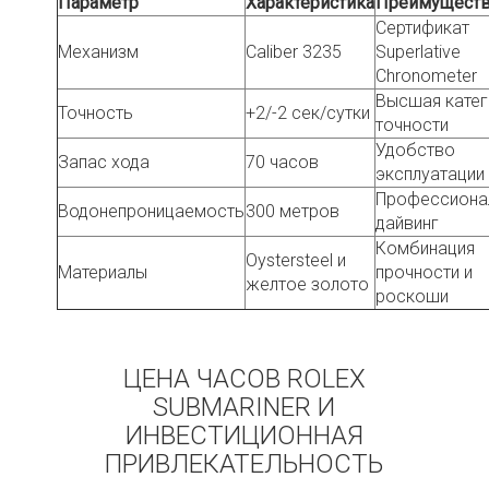
Параметр
Характеристика
Преимущест
Сертификат
Механизм
Caliber 3235
Superlative
Chronometer
Высшая катег
Точность
+2/-2 сек/сутки
точности
Удобство
Запас хода
70 часов
эксплуатации
Профессиона
Водонепроницаемость
300 метров
дайвинг
Комбинация
Oystersteel и
Материалы
прочности и
желтое золото
роскоши
ЦЕНА ЧАСОВ ROLEX
SUBMARINER И
ИНВЕСТИЦИОННАЯ
ПРИВЛЕКАТЕЛЬНОСТЬ