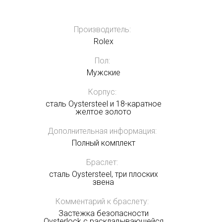
Производитель:
Rolex
Пол:
Мужские
Корпус:
сталь Oystersteel и 18-каратное
желтое золото
Дополнительная информация:
Полный комплект
Браслет:
cталь Oystersteel, три плоских
звена
Комментарий к браслету:
Застежка безопасности
Oysterlock с раскладывающейся