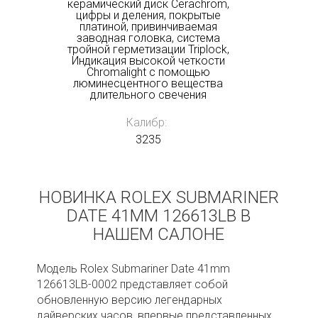
керамический диск Cerachrom,
цифры и деления, покрытые
платиной, привинчиваемая
заводная головка, система
тройной герметизации Triplock,
Индикация высокой четкости
Chromalight с помощью
люминесцентного вещества
длительного свечения
Калибр:
3235
НОВИНКА ROLEX SUBMARINER
DATE 41ММ 126613LB В
НАШЕМ САЛОНЕ
Модель Rolex Submariner Date 41mm
126613LB-0002 представляет собой
обновленную версию легендарных
дайверских часов, впервые представленных