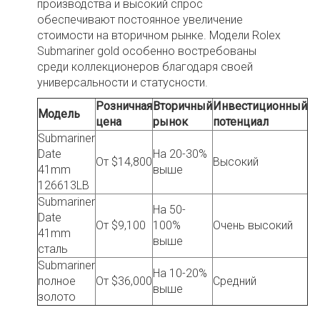
производства и высокий спрос
обеспечивают постоянное увеличение
стоимости на вторичном рынке. Модели Rolex
Submariner gold особенно востребованы
среди коллекционеров благодаря своей
универсальности и статусности.
Розничная
Вторичный
Инвестиционный
Модель
цена
рынок
потенциал
Submariner
Date
На 20-30%
От $14,800
Высокий
41mm
выше
126613LB
Submariner
На 50-
Date
От $9,100
100%
Очень высокий
41mm
выше
сталь
Submariner
На 10-20%
полное
От $36,000
Средний
выше
золото