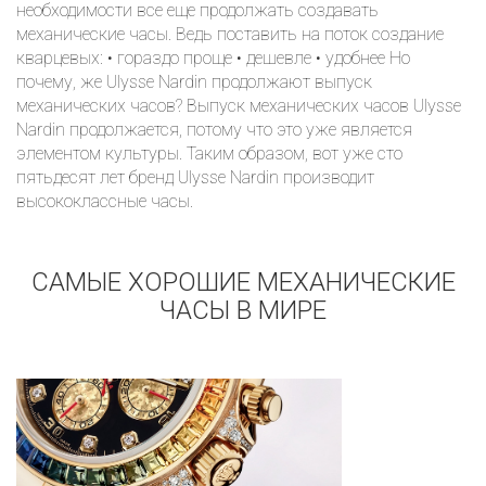
необходимости все еще продолжать создавать
механические часы. Ведь поставить на поток создание
кварцевых: • гораздо проще • дешевле • удобнее Но
почему, же Ulysse Nardin продолжают выпуск
механических часов? Выпуск механических часов Ulysse
Nardin продолжается, потому что это уже является
элементом культуры. Таким образом, вот уже сто
пятьдесят лет бренд Ulysse Nardin производит
высококлассные часы.
САМЫЕ ХОРОШИЕ МЕХАНИЧЕСКИЕ
ЧАСЫ В МИРЕ