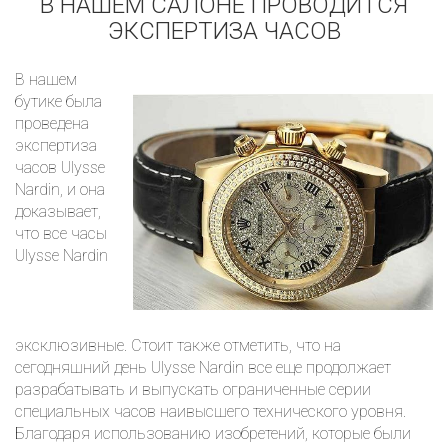
В НАШЕМ САЛОНЕ ПРОВОДИТСЯ
ЭКСПЕРТИЗА ЧАСОВ
В нашем
бутике была
проведена
экспертиза
часов Ulysse
Nardin, и она
доказывает,
что все часы
Ulysse Nardin
эксклюзивные. Стоит также отметить, что на
сегодняшний день Ulysse Nardin все еще продолжает
разрабатывать и выпускать ограниченные серии
специальных часов наивысшего технического уровня.
Благодаря использованию изобретений, которые были