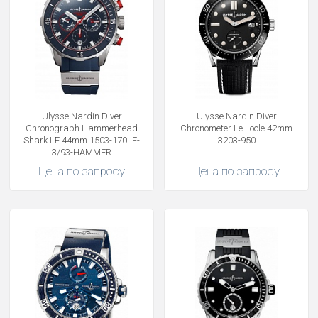
Ulysse Nardin Diver
Ulysse Nardin Diver
Chronograph Hammerhead
Chronometer Le Locle 42mm
Shark LE 44mm 1503-170LE-
3203-950
3/93-HAMMER
Цена по запросу
Цена по запросу