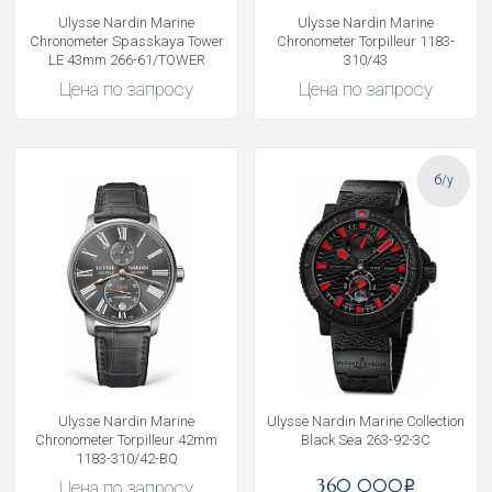
Ulysse Nardin Marine
Ulysse Nardin Marine
Chronometer Spasskaya Tower
Chronometer Torpilleur 1183-
LE 43mm 266-61/TOWER
310/43
Цена по запросу
Цена по запросу
б/у
Ulysse Nardin Marine
Ulysse Nardin Marine Collection
Chronometer Torpilleur 42mm
Black Sea 263-92-3C
1183-310/42-BQ
360 000
Цена по запросу
i