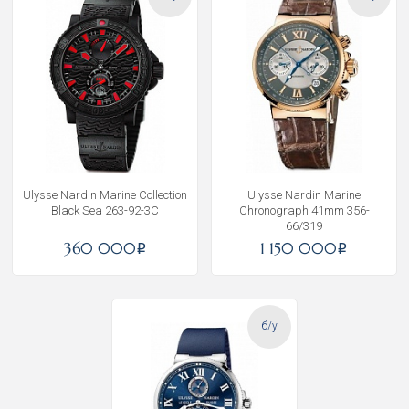
Ulysse Nardin Marine Collection
Ulysse Nardin Marine
Black Sea 263-92-3C
Chronograph 41mm 356-
66/319
360 000
1 150 000
i
i
б/у