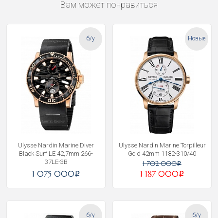
Вам может понравиться
б/у
Новые
Ulysse Nardin Marine Diver
Ulysse Nardin Marine Torpilleur
Black Surf LE 42,7mm 266-
Gold 42mm 1182-310/40
37LE-3B
1 702 000
i
1 075 000
1 187 000
i
i
б/у
б/у