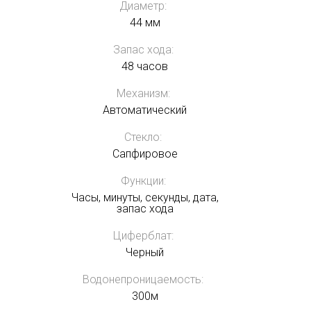
Диаметр:
44 мм
Запас хода:
48 часов
Механизм:
Автоматический
Стекло:
Сапфировое
Функции:
Часы, минуты, секунды, дата,
запас хода
Циферблат:
Черный
Водонепроницаемость:
300м