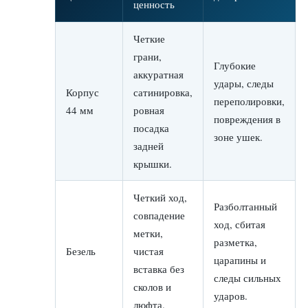
ценность
Четкие
грани,
Глубокие
аккуратная
удары, следы
Корпус
сатинировка,
переполировки,
44 мм
ровная
повреждения в
посадка
зоне ушек.
задней
крышки.
Четкий ход,
Разболтанный
совпадение
ход, сбитая
метки,
разметка,
Безель
чистая
царапины и
вставка без
следы сильных
сколов и
ударов.
люфта.