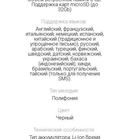
Поддержка карт microSD (до
32Gb)
Поддержка языков:
Английский, французский,
итальянский, немецкий, испанский,
китайский (традиционное и
упрощённое письмо), русский,
арабский, турецкий, финский,
шведский, датский, норвежский,
украинский, бахаса
(индонезийский), хинди,
бразильский, португальский,
тайский (только для получения
SMS).
Тип мелодии:
Полифония
Цвет:
Черный
Технические особенности:
Тип аккумулятора: Li-Ion Время