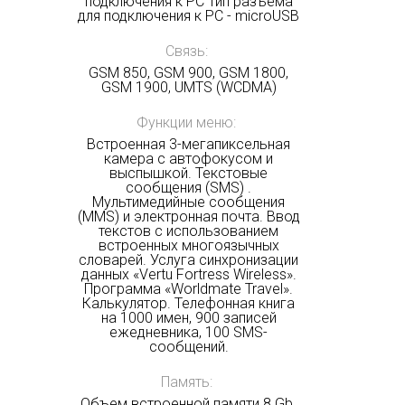
подключения к PC Тип разъёма
для подключения к PC - microUSB
Связь:
GSM 850, GSM 900, GSM 1800,
GSM 1900, UMTS (WCDMA)
Функции меню:
Встроенная 3-мегапиксельная
камера с автофокусом и
выспышкой. Текстовые
сообщения (SMS) .
Мультимедийные сообщения
(MMS) и электронная почта. Ввод
текстов с использованием
встроенных многоязычных
словарей. Услуга синхронизации
данных «Vertu Fortress Wireless».
Программа «Worldmate Travel».
Калькулятор. Телефонная книга
на 1000 имен, 900 записей
ежедневника, 100 SMS-
сообщений.
Память:
Объем встроенной памяти 8 Gb.