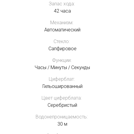
Запас хода:
42 часа
Механизм:
Автоматический
Стекло:
Сапфировое
Функции:
Часы / Минуты / Секунды
Циферблат:
Гильошированный
Цвет циферблата:
Серебристый
Водонепроницаемость:
30 м