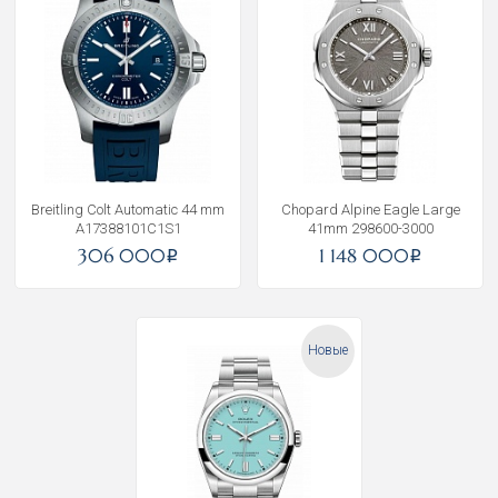
Breitling Colt Automatic 44 mm
Chopard Alpine Eagle Large
A17388101C1S1
41mm 298600-3000
306 000
1 148 000
i
i
Новые