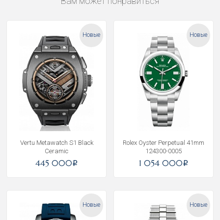
Вам может понравиться
Новые
Новые
Vertu Metawatch S1 Black
Rolex Oyster Perpetual 41mm
Ceramic
124300-0005
445 000
1 054 000
i
i
Новые
Новые