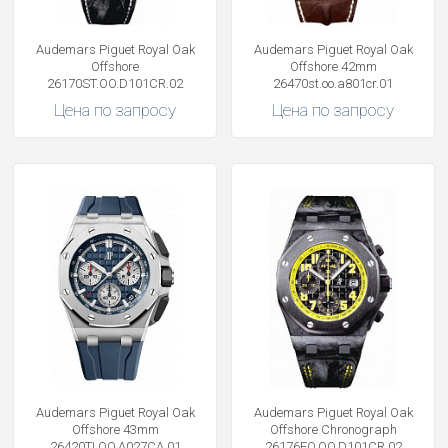
Audemars Piguet Royal Oak
Audemars Piguet Royal Oak
Offshore
Offshore 42mm
26170ST.OO.D101CR.02
26470st.oo.a801cr.01
Цена по запросу
Цена по запросу
Audemars Piguet Royal Oak
Audemars Piguet Royal Oak
Offshore 43mm
Offshore Chronograph
26420TI.OO.A027CA.01
26176FO.OO.D101CR.02