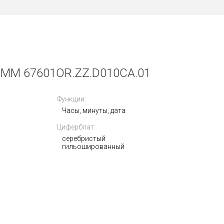
MM 67601OR.ZZ.D010CA.01
Функции:
Часы, минуты, дата
Циферблат:
серебристый
гильошированный