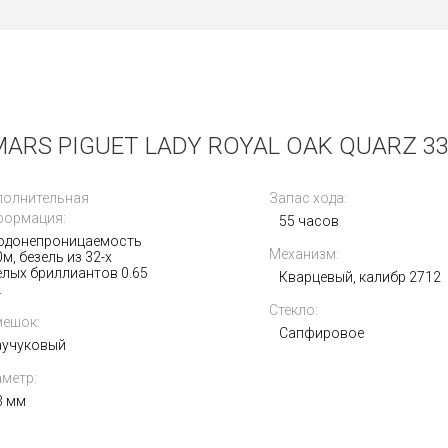
RS PIGUET LADY ROYAL OAK QUARZ 33
полнительная
Запас хода:
формация:
55 часов
одонепроницаемость
Механизм:
м, безель из 32-х
елых бриллиантов 0.65
Кварцевый, калибр 2712
.
Стекло:
мешок:
Сапфировое
аучуковый
метр:
3 мм