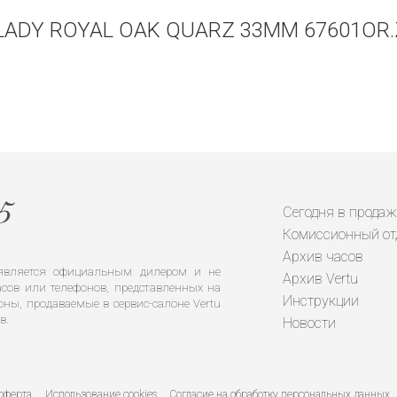
ADY ROYAL OAK QUARZ 33MM 67601OR.
Сегодня в продаж
Комиссионный от
Архив часов
е является официальным дилером и не
Архив Vertu
сов или телефонов, представленных на
Инструкции
оны, продаваемые в сервис-салоне Vertu
в.
Новости
оферта
Использование cookies
Согласие на обработку персональных данных