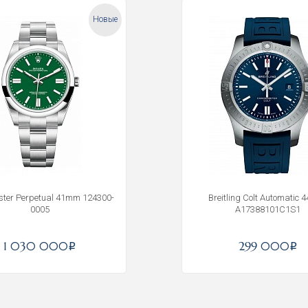
Новые
yster Perpetual 41mm 124300-
Breitling Colt Automatic 
0005
A17388101C1S1
Получать на почту
1 030 000
299 000
i
i