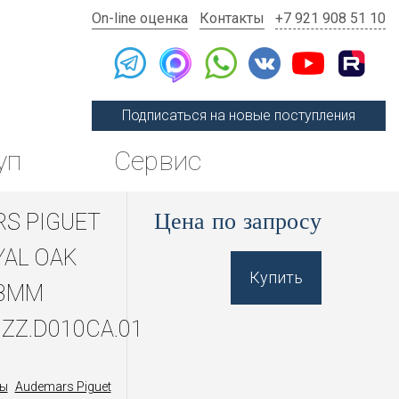
On-line оценка
Контакты
+7 921 908 51 10
Подписаться на новые поступления
уп
Сервис
Цена по запросу
S PIGUET
YAL OAK
Купить
33MM
.ZZ.D010CA.01
ы
Audemars Piguet