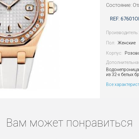
Состояние: От
REF: 67601O
Производитель:
Пол:
Женские
Корпус:
Розов
Дополнительна
Водонепроницае
из 32-х белых б
Все характерис
Вам может понравиться