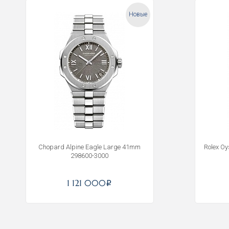
Новые
Chopard Alpine Eagle Large 41mm
Rolex O
298600-3000
1 121 000
i