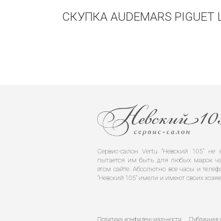
СКУПКА AUDEMARS PIGUET L
Сервис-салон Vertu "Невский 105" н
пытается им быть для любых марок ча
этом сайте. Абсолютно все часы и телеф
"Невский 105" имели и имеют своих хозяе
Политика конфиденциальности
Публичная 