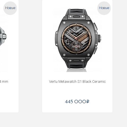
Новые
Новые
44 mm
Vertu Metawatch S1 Black Ceramic
445 000
i