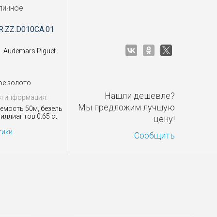
личное
R.ZZ.D010CA.01
Audemars Piguet
ое золото
Нашли дешевле?
я информация:
Мы предложим лучшую
мость 50м, безель
риллиантов 0.65 ct.
цену!
тики
Сообщить