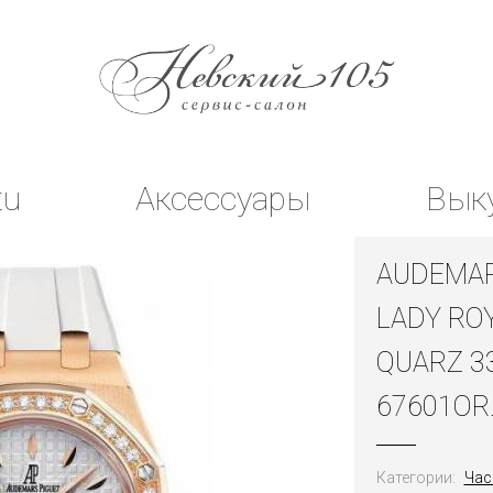
tu
Аксессуары
Вык
AUDEMAR
LADY RO
QUARZ 
67601OR
Категории:
Час