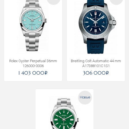
Rolex Oyster Perpetual 36mm
Breitling Colt Automatic 44 mm
126000-0006
A17388101C1S1
1 403 000
306 000
i
i
Новые