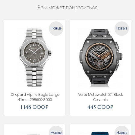
Вам может понравиться
Новые
Новые
Chopard Alpine Eagle Large
Vertu Metawatch S1 Black
41mm 298600-3000
Ceramic
1 148 000
445 000
i
i
Новые
Новые