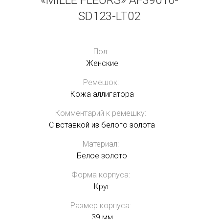
«MILLE FLEURS» AF39010-
SD123-LT02
Пол:
Женские
Ремешок:
Кожа аллигатора
Комментарий к ремешку:
С вставкой из белого золота
Материал:
Белое золото
Форма корпуса:
Круг
Размер корпуса:
39 мм