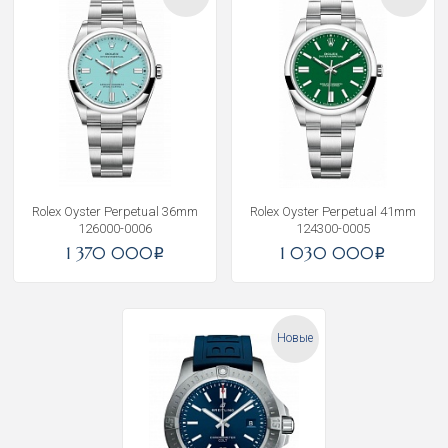
Rolex Oyster Perpetual 36mm
Rolex Oyster Perpetual 41mm
126000-0006
124300-0005
1 370 000
1 030 000
i
i
Новые