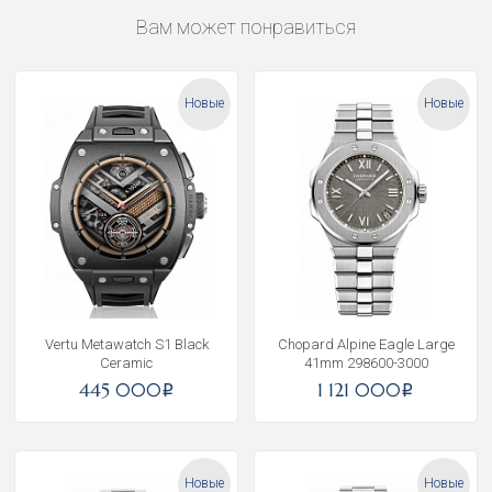
Вам может понравиться
Новые
Новые
Vertu Metawatch S1 Black
Chopard Alpine Eagle Large
Ceramic
41mm 298600-3000
445 000
1 121 000
i
i
Новые
Новые