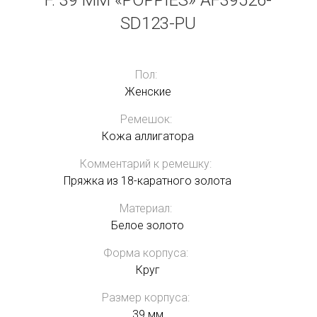
F. 39 MM «POPPIES» AF39526-
SD123-PU
Пол:
Женские
Ремешок:
Кожа аллигатора
Комментарий к ремешку:
Пряжка из 18-каратного золота
Материал:
Белое золото
Форма корпуса:
Круг
Размер корпуса:
39 мм