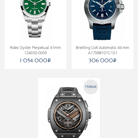
Rolex Oyster Perpetual 41mm
Breitling Colt Automatic 44 mm
124300-0005
A17388101C1S1
1 054 000
306 000
i
i
Новые
Получать на почту