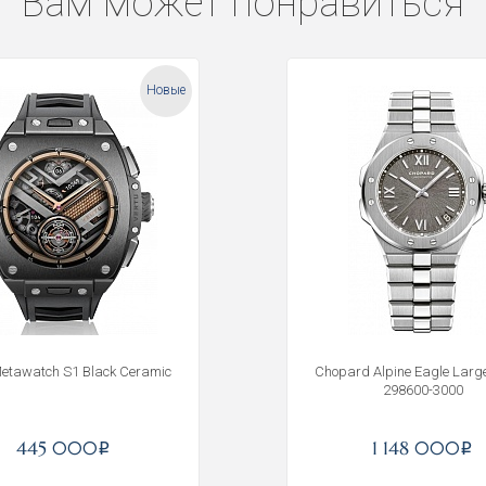
Вам может понравиться
Новые
Metawatch S1 Black Ceramic
Chopard Alpine Eagle Lar
298600-3000
Получать на почту
445 000
1 148 000
i
i