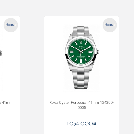
Новые
Новые
ge 41mm
Rolex Oyster Perpetual 41mm 124300-
0005
1 054 000
i