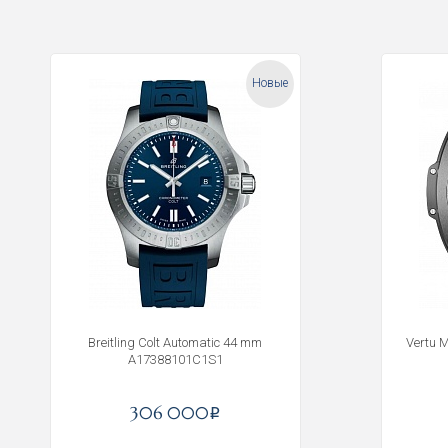
Новые
Breitling Colt Automatic 44 mm
Vertu 
A17388101C1S1
306 000
i