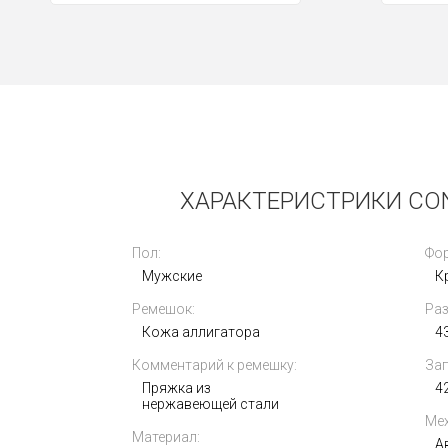
Новые
ХАРАКТЕРИСТРИКИ CON
Пол:
Фор
Мужские
К
Ремешок:
Раз
Rolex Oyster Perpetual 36mm 126000-
Кожа аллигатора
0006
4
Комментарий к ремешку:
Зап
1 403 000
i
Пряжка из
4
нержавеющей стали
Мех
Материал:
А