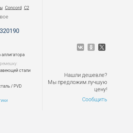
ы
Concord
C2
овое
 320190
 аллигатора
ремешку:
жавеющей стали
Нашли дешевле?
Мы предложим лучшую
таль / PVD
цену!
Сообщить
тики