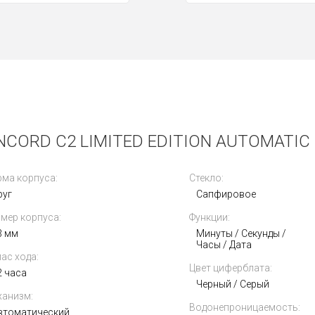
CORD C2 LIMITED EDITION AUTOMATIC
ма корпуса:
Стекло:
руг
Сапфировое
мер корпуса:
Функции:
3 мм
Минуты / Секунды /
Часы / Дата
ас хода:
Цвет циферблата:
2 часа
Черный / Серый
анизм:
Водонепроницаемость:
втоматический