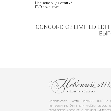
Нержавеющая сталь /
PVD покрытие
CONCORD C2 LIMITED EDI
ВЫГ
Сервис-салон Vertu "Невский 105" н
пытается им быть для любых марок ча
этом сайте. Абсолютно все часы и телеф