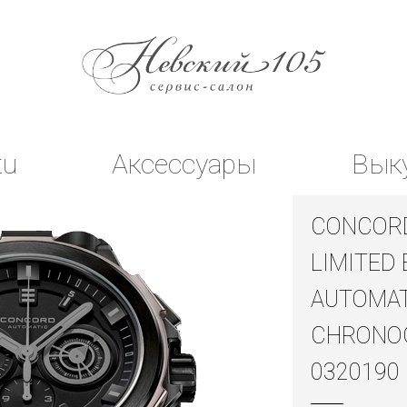
tu
Аксессуары
Вык
CONCOR
LIMITED 
AUTOMAT
CHRONO
0320190