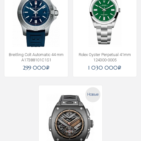
Breitling Colt Automatic 44 mm
Rolex Oyster Perpetual 41mm
A17388101C1S1
124300-0005
299 000
1 030 000
i
i
Новые
Получать на почту