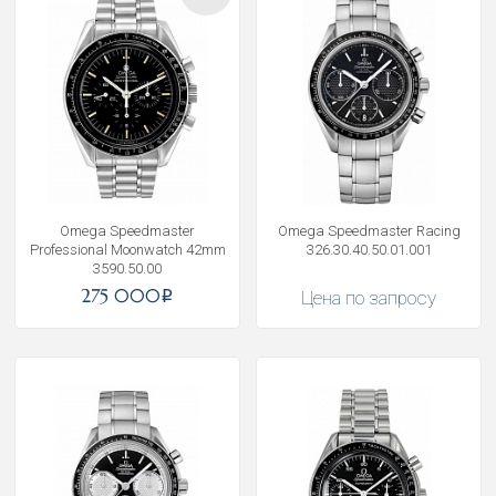
Omega Speedmaster
Omega Speedmaster Racing
Professional Moonwatch 42mm
326.30.40.50.01.001
3590.50.00
275 000
Цена по запросу
i