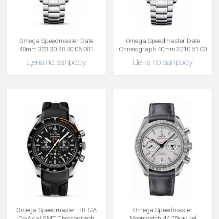
Omega Speedmaster Date
Omega Speedmaster Date
40mm 323.30.40.40.06.001
Chronograph 40mm 3210.51.00
Цена по запросу
Цена по запросу
Omega Speedmaster HB-SIA
Omega Speedmaster
Co-Axial GMT Chronograph
Moonwatch 44.25мм ref