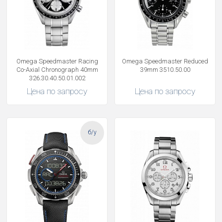
Omega Speedmaster Racing
Omega Speedmaster Reduced
Co-Axial Chronograph 40mm
39mm 3510.50.00
326.30.40.50.01.002
Цена по запросу
Цена по запросу
б/у
Получать на почту