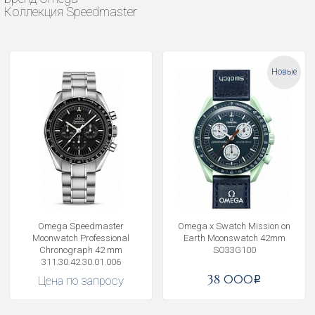
Коллекция Speedmaster
Новые
Omega Speedmaster
Omega x Swatch Mission on
Moonwatch Professional
Earth Moonswatch 42mm
Chronograph 42 mm
SO33G100
311.30.42.30.01.006
38 000
Цена по запросу
i