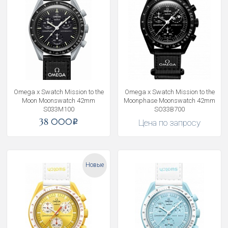
Omega x Swatch Mission to the
Omega x Swatch Mission to the
Moon Moonswatch 42mm
Moonphase Moonswatch 42mm
S033M100
SO33B700
38 000
Цена по запросу
i
Новые