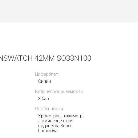
ONSWATCH 42MM SO33N100
Циферблат:
Синий
Водонепроницаемость:
3 бар
Особенности:
Хронограф, тахиметр,
люминесцентная
подсветка Super-
Luminova