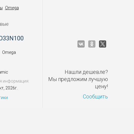
ы
Omega
овые
SO33N100
Omega
Нашли дешевле?
amic
Мы предложим лучшую
я информация:
цену!
т, 2026г.
Сообщить
тики