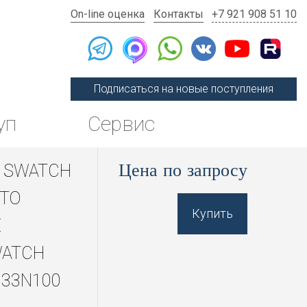
On-line оценка
Контакты
+7 921 908 51 10
Подписаться на новые поступления
уп
Сервис
Цена по запросу
 SWATCH
 TO
Купить
E
ATCH
33N100