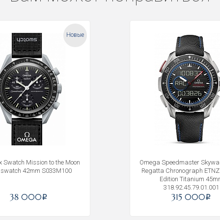
Новые
 Swatch Mission to the Moon
Omega Speedmaster Skywal
nswatch 42mm S033M100
Regatta Chronograph ETNZ 
Edition Titanium 45
318.92.45.79.01.001
38 000
315 000
i
i