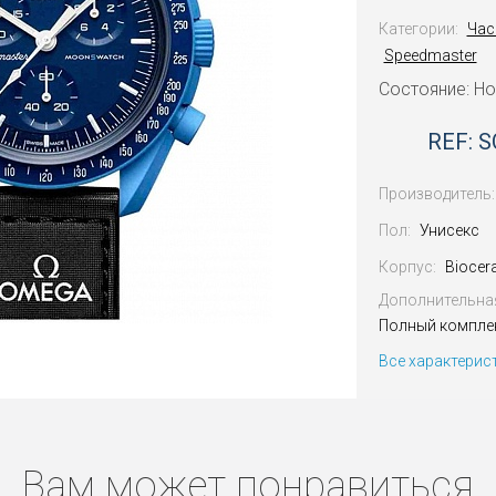
Категории:
Час
Speedmaster
Состояние: Н
REF: 
Производитель:
Пол:
Унисекс
Корпус:
Biocer
Дополнительна
Полный комплек
Все характерис
Вам может понравиться