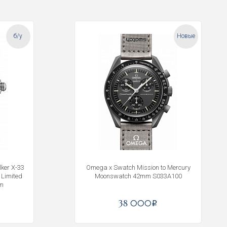
б/у
Новые
ker X-33
Omega x Swatch Mission to Mercury
Limited
Moonswatch 42mm S033A100
mm
38 000
i