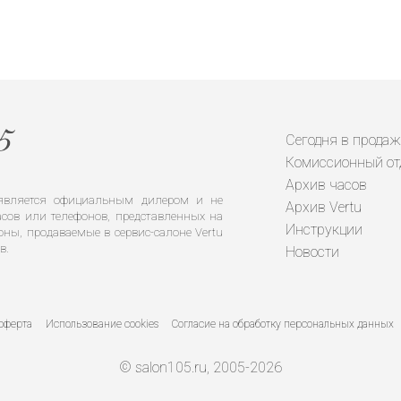
Сегодня в продаж
Комиссионный от
Архив часов
е является официальным дилером и не
Архив Vertu
сов или телефонов, представленных на
Инструкции
оны, продаваемые в сервис-салоне Vertu
в.
Новости
оферта
Использование cookies
Согласие на обработку персональных данных
© salon105.ru, 2005-2026