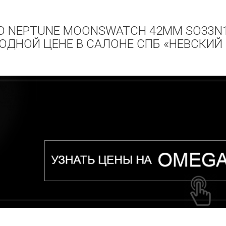
TO NEPTUNE MOONSWATCH 42MM SO33N1
ОДНОЙ ЦЕНЕ В САЛОНЕ СПБ «НЕВСКИЙ 