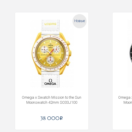
Новые
Omega x Swatch Mission to the Sun
Omega x
Moonswatch 42mm SO33J100
Moo
38 000
i