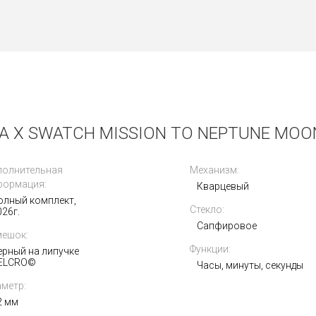
Получать на почту
 X SWATCH MISSION TO NEPTUNE MO
полнительная
Механизм:
формация:
Кварцевый
олный комплект,
Стекло:
026г.
Сапфировое
мешок:
Функции:
ерный на липучке
ELCRO©
Часы, минуты, секунды
метр:
2 мм